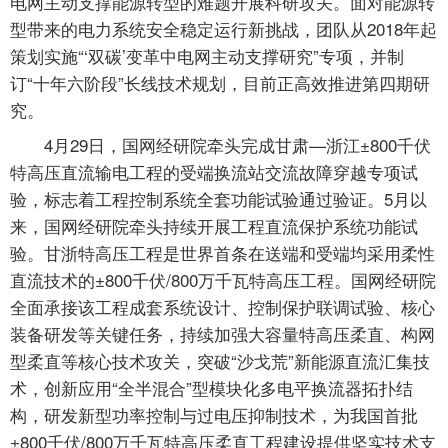
电网主动支撑能源转型的难题开展科研攻关。面对能源转
型带来的电力系统安全稳定运行新挑战，团队从2018年起
策划实施“‘双碳’变革中电网主动支撑研究”专项，并制
订“十年六阶段”长线技术规划，目前正高效推进第四期研
究。
4月29日，国网经研院牵头完成甘肃—浙江±800千伏
特高压直流输电工程的受端换流站交流故障穿越专项试
验，标志着工程控制系统全套功能试验通过验证。5月以
来，国网经研院牵头持续开展工程直流保护系统功能试
验。甘浙特高压工程是世界首条在送端和受端均采用柔性
直流技术的±800千伏/800万千瓦特高压工程。国网经研院
全面承接该工程成套系统设计、控制保护联调试验、核心
装备研发等关键任务，持续加强大容量特高压柔直、构网
型柔直等核心技术攻关，突破“沙戈荒”新能源直流汇集技
术，创新应用“全半混合”型模块化多电平换流器拓扑结
构，研发新型功率控制与过电压抑制技术，为我国首批
±800千伏/800万千瓦特高压柔直工程建设提供坚实技术支