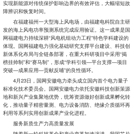
实现新能源对传统保护影响边界的有效评估，大幅缩短故
障辨识和恢复时间。
在福建福州一大型海上风电场，由福建电科院自主研
发的海上风电功率预测系统完成应用验证。这一成果是国
网福建电力持续深耕“风电机组动力工程”特色学科建设的
体现。国网福建电力强化基础研究支撑平台建设、科技创
新体系化布局与全链条部署，在重大科研项目中采用“揭
榜挂帅制”和“赛马制”，形成“学科引领—平台支撑—项目
突破—成果应用—贡献反哺”的良性循环。
4月23日，国网安徽电力牵头成立国内首个电力量子
标准化技术委员会。国网安徽电力依托安徽科技创新策源
地和新兴产业集聚地优势，统筹资源做好创新成果孵化转
化，推动量子精密量测、电力设备消防、绝缘介质循环再
利用等系列实用创新成果产业化进程。
服务新质生产力高质量发展
随着新一轮科技革命和产业变革加速演进，我国芯片