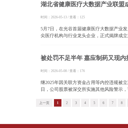
湖北省健康医疗大数据产业联盟
时间：2026-05-13
/
查看：125
5月7日，在光谷首届健康医疗大数据产业
尖医疗机构与行业龙头企业，正式揭牌成立
据集团数据开发公司担任理事长单位，首批
民医院、中南医院等14家单位。联盟设立高质
被处罚不足半年 嘉应制药又现内
时间：2026-05-08
/
查看：176
继2025年因关联方资金占用等内控违规被立
日，公司股票被深交所实施其他风险警示，证
续两个交易日一字跌停。 嘉应制药此次被
交易、资金审批支付、印章使用保管等核心业务
上一页
1
2
3
4
5
6
7
8