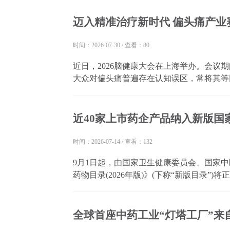
质量要求日趋严格，更关注首付款的含金量、
迈入精准治疗新时代 偏头痛产业
时间：2026-07-30
/
查看：80
近日，2026脑健康大会在上海举办。会议
大众对偏头痛普遍存在认知误区，常将其等
治、病情慢性化等问题突出。 作为可防可
痛进展、降低疾病负担的核心关键。随着降钙
近40家上市药企产品纳入新版国
时间：2026-07-14
/
查看：132
9月1日起，由国家卫生健康委员会、国家
药物目录(2026年版)》(下称“新版目录”
日，已有仙琚制药、昆药集团、华北制药、
发布公告，宣布旗下药品新增纳入新版目录。 
全球首座中药工业“灯塔工厂”来