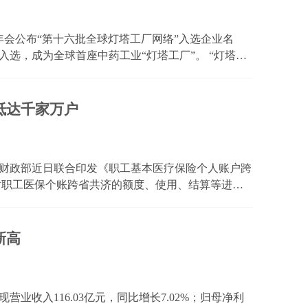
年会公布“第十六批全球灯塔工厂网络”入选企业名
选，成为全球首座中药工业“灯塔工厂”。 “灯塔工
制造业领域智能制造与数字化领先水平的示范性生产
...
抵达千家万户
、财政部近日联合印发《职工基本医疗保险个人账户跨
，对职工医保个账跨省共济的额度、使用、结算等进行
人账户跨省共济，是指依托全国统一的医保信息平台
人...
新高
营业收入116.03亿元，同比增长7.02%；归母净利