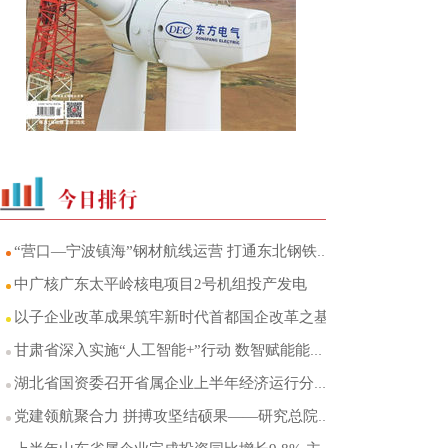
“营口—宁波镇海”钢材航线运营 打通东北钢铁产区至华东市场海运直达通道
中广核广东太平岭核电项目2号机组投产发电
以子企业改革成果筑牢新时代首都国企改革之基
甘肃省深入实施“人工智能+”行动 数智赋能能源产业转型升级
湖北省国资委召开省属企业上半年经济运行分析会
党建领航聚合力 拼搏攻坚结硕果——研究总院党委以高质量党建引领能源科研创新突破