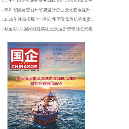
上半年山东省属企业完成投资同比增长9.8% 主业投资占比保持在99%以上
四川省国资委召开省属监管企业强化管理提升专项行动工作推进会
2026年甘肃省属企业和市州国资监管机构负责人年中工作会议召开
截至6月底国家能源集团已投运新型储能总规模约814千瓦/1945万千瓦时