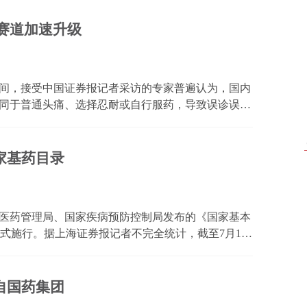
合作方的...
赛道加速升级
期间，接受中国证券报记者采访的专家普遍认为，国内
同于普通头痛、选择忍耐或自行服药，导致误诊误
控的慢性致残性疾病，规范化预防性治疗是阻断偏头
素基因相...
家基药目录
中医药管理局、国家疾病预防控制局发布的《国家基本
)将正式施行。据上海证券报记者不完全统计，截至7月13
福元医药、科伦药业、白云山等近40家上市公司陆续
...
自国药集团