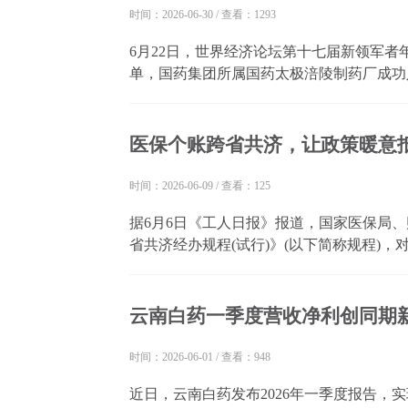
时间：2026-06-30
/
查看：1293
6月22日，世界经济论坛第十七届新领军者
单，国药集团所属国药太极涪陵制药厂成功入
厂”由世界经济论坛组织遴选，是代表全球
工厂，为制造业数字化、智能化、绿色化转型的
医保个账跨省共济，让政策暖意
时间：2026-06-09
/
查看：125
据6月6日《工人日报》报道，国家医保局
省共济经办规程(试行)》(以下简称规程)
明确规定。规程指出，职工基本医疗保险个
设立个人医保钱包，设定共济额度，实现职工个
云南白药一季度营收净利创同期
时间：2026-06-01
/
查看：948
近日，云南白药发布2026年一季度报告，实现