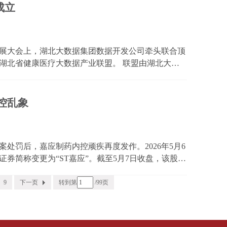
成立
发展大会上，湖北大数据集团数据开发公司牵头联合顶
湖北省健康医疗大数据产业联盟。 联盟由湖北大数
成员包含武汉数据集团、同济医院、协和医院、省人
量数据...
控乱象
案处罚后，嘉应制药内控顽疾再度发作。2026年5月6
券简称变更为“ST嘉应”。截至5月7日收盘，该股连
ST，核心原因是公司在采购管理、投资管理、关联方
环...
9
下一页
转到第
/99页