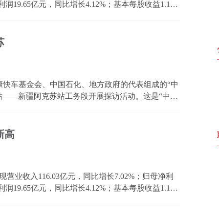
利润19.65亿元，同比增长4.12%；基本每股收益1.14
史新高。加权平均净资产收益率4.96%，为近12年同期
配置...
苏
康快车基金会、中国石化、地方政府的代表组成的“中
站——新疆阿克苏站工务段开展探访活动。这是“中国
首次驻留阿克苏地区，目前已累计为281名患者送去
..
新高
营业收入116.03亿元，同比增长7.02%；归母净利
利润19.65亿元，同比增长4.12%；基本每股收益1.14
史新高。加权平均净资产收益率4.96%，为近12年同期
配置...