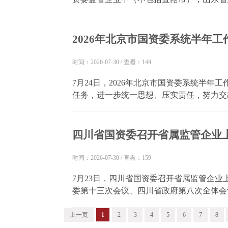
位，利润总额、净利润居第2位，主要经营
至今年6月末，26户省属企业资产总额5.97万亿
2026年北京市国资委系统半年工
时间：2026-07-30
/
查看：144
7月24日，2026年北京市国资委系统半
任务，进一步统一思想、压实责任，努力交
展贡献更大力量。 今年以来，北京市国资
基调，进一步深化国资国企改革，推动经济运行
四川省国资委召开省属监管企业
时间：2026-07-30
/
查看：159
7月23日，四川省国资委召开省属监管企
委第十三次会议、四川省政府第八次全体会
半年重点工作。 会议指出，今年以来，面
务，各企业围绕紧扣“稳增长、提质效、抓改革
上一页
1
2
3
4
5
6
7
8