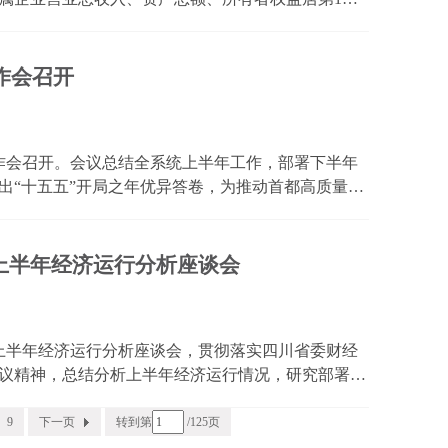
指标持续稳居全国前列。 主要财务指标全国领先。截
元，...
作会召开
年工作会召开。会议总结全系统上半年工作，部署下半年
出“十五五”开局之年优异答卷，为推动首都高质量发
委系统牢牢把握北京城市战略定位，坚持稳中求进总
筑...
上半年经济运行分析座谈会
业上半年经济运行分析座谈会，贯彻落实四川省委财经
议精神，总结分析上半年经济运行情况，研究部署下
对复杂严峻的外部环境和艰巨繁重的改革发展稳定任
、优...
9
下一页
转到第
/125页