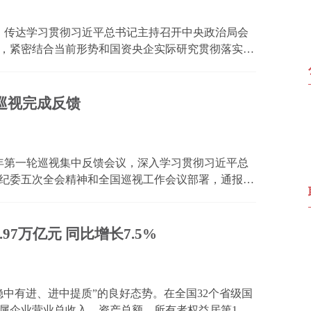
议，传达学习贯彻习近平总书记主持召开中央政治局会
，紧密结合当前形势和国资央企实际研究贯彻落实举
讲话精神，坚决把思想和行动统一到党中央关于推进
上来，...
轮巡视完成反馈
26年第一轮巡视集中反馈会议，深入学习贯彻习近平总
纪委五次全会精神和全国巡视工作会议部署，通报本
巡视整改和成果运用进行集中部署。国务院国资委党
福波出...
7万亿元 同比增长7.5%
中有进、进中提质”的良好态势。在全国32个省级国
属企业营业总收入、资产总额、所有者权益居第1