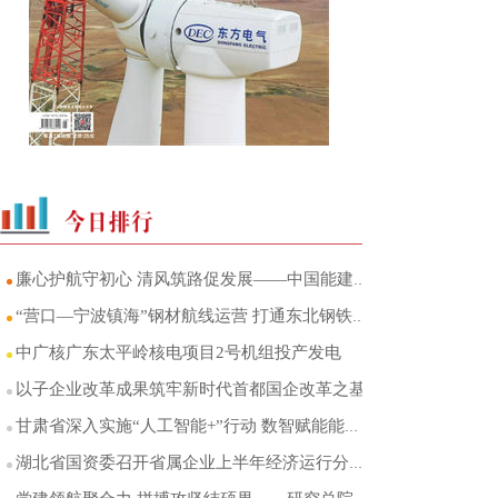
廉心护航守初心 清风筑路促发展——中国能建葛洲坝交投山东区域中心党总支廉洁品牌建设
“营口—宁波镇海”钢材航线运营 打通东北钢铁产区至华东市场海运直达通道
中广核广东太平岭核电项目2号机组投产发电
以子企业改革成果筑牢新时代首都国企改革之基
甘肃省深入实施“人工智能+”行动 数智赋能能源产业转型升级
湖北省国资委召开省属企业上半年经济运行分析会