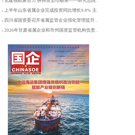
党建领航聚合力 拼搏攻坚结硕果——研究总院党委以高质量党建引领能源科研创新突破
上半年山东省属企业完成投资同比增长9.8% 主业投资占比保持在99%以上
四川省国资委召开省属监管企业强化管理提升专项行动工作推进会
2026年甘肃省属企业和市州国资监管机构负责人年中工作会议召开