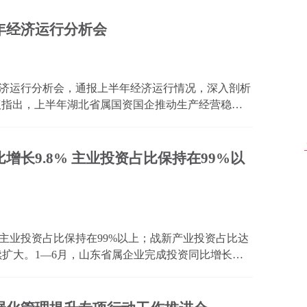
易...
年经济运行分析会
济运行分析会，通报上半年经济运行情况，深入剖析
议指出，上半年湖北省属国资国企推动生产经营稳中
速，企业活力持续释放，交出了一份有质量的“期中
，...
长9.8% 主业投资占比保持在99%以
主业投资占比保持在99%以上；战新产业投资占比达
持续扩大。1—6月，山东省属企业完成投资同比增长
%；在投资结构上充分发挥基础设施建设主力军作用，交通
加力提速...