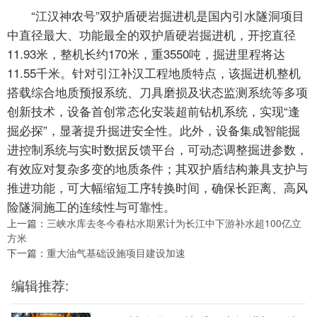
“江汉神农号”双护盾硬岩掘进机是国内引水隧洞项目
中直径最大、功能最全的双护盾硬岩掘进机，开挖直径
11.93米，整机长约170米，重3550吨，掘进里程将达
11.55千米。针对引江补汉工程地质特点，该掘进机整机
搭载综合地质预报系统、刀具磨损及状态监测系统等多项
创新技术，设备首创常态化安装超前钻机系统，实现“逢
掘必探”，显著提升掘进安全性。此外，设备集成智能掘
进控制系统与实时数据反馈平台，可动态调整掘进参数，
有效应对复杂多变的地质条件；其双护盾结构兼具支护与
推进功能，可大幅缩短工序转换时间，确保长距离、高风
险隧洞施工的连续性与可靠性。
上一篇：
三峡水库去冬今春枯水期累计为长江中下游补水超100亿立
方米
下一篇：
重大油气基础设施项目建设加速
编辑推荐: