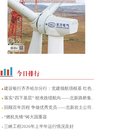
建设银行齐齐哈尔分行：党建领航强根基 红色赋能绘新篇
落实“四下基层” 校准政绩航向——北新路桥集团纪委书记张大伟赴北新岩土公司机关党支部讲授专题党课
回顾百年历程 争做优秀党员——北新岩土公司机关党支部开展七一主题党日活动
“燃机先锋”铸大国重器
三峡工程2026年上半年运行情况良好