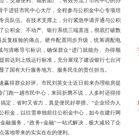
位，交通便利、辐射面广，有效分流了市民中心的办
骨干进驻市民中心大厅，全程参与公积金中心专项培
专员队伍。在技术支撑上，分行紧急申请开通与公积
了公积金、不动产、银行系统三端直连，彻底打破数
料反复核验的痛点。硬件配置同步升级，统筹调配电
域与清晰导引标识，确保群众“进门就能办、办得顺
日提前达到上线运行标准，充分展现了建设银行七台河
显了国有大行服务地方、服务民生的责任担当。
速赢得群众好评。市民刘英女士近日前来办理租房提
专门跑一趟市民中心，来回折腾不说，人多时还得排
搞定，省时又省力，真是便民好举措。”企业经办人
公积金，以往需单独前往公积金中心，如今在建行网
金融服务，“政务+金融”一站式解决，极大减轻了企
点落地带来的实实在在的便利。