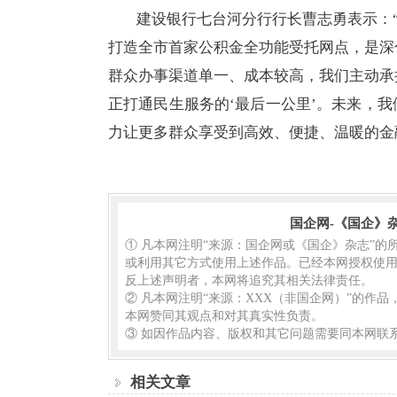
建设银行七台河分行行长曹志勇表示：“
打造全市首家公积金全功能受托网点，是深
群众办事渠道单一、成本较高，我们主动承
正打通民生服务的‘最后一公里’。未来，
力让更多群众享受到高效、便捷、温暖的金
国企网-《国企》
① 凡本网注明“来源：国企网或《国企》杂志”
或利用其它方式使用上述作品。已经本网授权使用
反上述声明者，本网将追究其相关法律责任。
② 凡本网注明“来源：XXX（非国企网）”的作
本网赞同其观点和对其真实性负责。
③ 如因作品内容、版权和其它问题需要同本网联系
相关文章