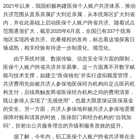
2021年以来，我国积极构建医保个人账户共济体系，推动
共济范围从直系亲属扩大到近亲属，从本统筹区扩大到省
内，并在此基础上启动医保个人账户跨省共济。随着试点
范围逐渐扩大，截至2025年6月底，全国已有337个统筹
地区实现跨省共济。此番规程的发布，标志着这项探索日
臻成熟，相关经验有待进一步制度化、规范化。
由于系统对接、数据传输、信息安全等方面的限制，
医保个人账户跨省共济并非易事。这一方面离不开数字赋
能与技术支撑，如建立“医保钱包”并实行虚拟额度管理，
共济费用先由被共济人参保地医保经办机构向定点医药机
构支付，后续再触发两省医保经办机构之间的费用清算，
既让参保人实现了“无感使用”，也最大限度保证医保基金
的安全。另一方面，共济人参保地和被共济人参保地需要
保障对账和清算的时效，医保部门和经办机构的“自我加
码”，折射出公共服务理念的升级和服务质效的提升。
据了解，今年内，职工医保个人账户跨省共济将在全