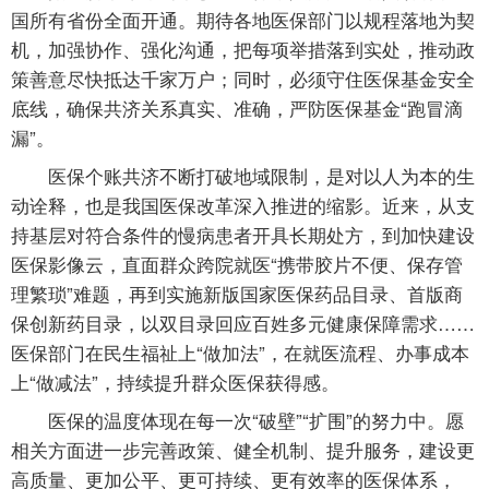
国所有省份全面开通。期待各地医保部门以规程落地为契
机，加强协作、强化沟通，把每项举措落到实处，推动政
策善意尽快抵达千家万户；同时，必须守住医保基金安全
底线，确保共济关系真实、准确，严防医保基金“跑冒滴
漏”。
医保个账共济不断打破地域限制，是对以人为本的生
动诠释，也是我国医保改革深入推进的缩影。近来，从支
持基层对符合条件的慢病患者开具长期处方，到加快建设
医保影像云，直面群众跨院就医“携带胶片不便、保存管
理繁琐”难题，再到实施新版国家医保药品目录、首版商
保创新药目录，以双目录回应百姓多元健康保障需求……
医保部门在民生福祉上“做加法”，在就医流程、办事成本
上“做减法”，持续提升群众医保获得感。
医保的温度体现在每一次“破壁”“扩围”的努力中。愿
相关方面进一步完善政策、健全机制、提升服务，建设更
高质量、更加公平、更可持续、更有效率的医保体系，