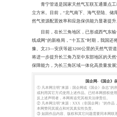
青宁管道是国家天然气互联互通重点工程，
立方米。目前，“北气南下、海气登陆、储
然气资源配置效率和应急保供能力显著提升
目前，在长三角地区，已形成西气东输
线成网”的新格局，“十五五”时期，我国
豫、文23—安庆等超3200公里的天然气
将进一步提升长三角乃至中东部地区的天然
保障能力，为长三角区域一体化高质量发展
国企网-《国企》
① 凡本网注明“来源：国企网或《国企》杂志”
或利用其它方式使用上述作品。已经本网授权使用
反上述声明者，本网将追究其相关法律责任。
② 凡本网注明“来源：XXX（非国企网）”的作
本网赞同其观点和对其真实性负责。
③ 如因作品内容、版权和其它问题需要同本网联系