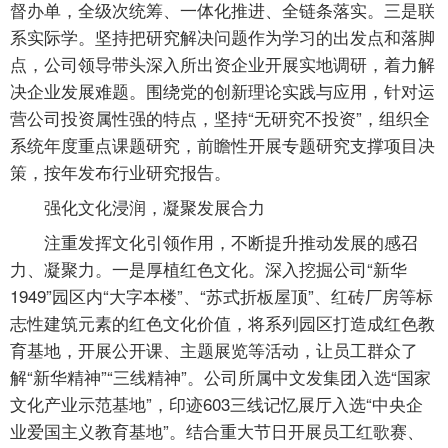
督办单，全级次统筹、一体化推进、全链条落实。三是联
系实际学。坚持把研究解决问题作为学习的出发点和落脚
点，公司领导带头深入所出资企业开展实地调研，着力解
决企业发展难题。围绕党的创新理论实践与应用，针对运
营公司投资属性强的特点，坚持“无研究不投资”，组织全
系统年度重点课题研究，前瞻性开展专题研究支撑项目决
策，按年发布行业研究报告。
强化文化浸润，凝聚发展合力
注重发挥文化引领作用，不断提升推动发展的感召
力、凝聚力。一是厚植红色文化。深入挖掘公司“新华
1949”园区内“大字本楼”、“苏式折板屋顶”、红砖厂房等标
志性建筑元素的红色文化价值，将系列园区打造成红色教
育基地，开展公开课、主题展览等活动，让员工群众了
解“新华精神”“三线精神”。公司所属中文发集团入选“国家
文化产业示范基地”，印迹603三线记忆展厅入选“中央企
业爱国主义教育基地”。结合重大节日开展员工红歌赛、