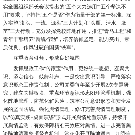
实全国组织部长会议提出的“五个大力选用”“五个坚决不
用”要求，坚持把“五个是否”作为衡量干部的第一标准。深
入实施“潮头、干流、源头”三大计划和“头雁、活水、墩
苗”三大行动，充分发挥党校阵地作用，推进“青马工程”和
青年干部培养“新锐行动”，培养信仰坚定、能力突出、素
质优良、作风过硬的国新“铁军”。
注重教育引领，形成良好氛围
发挥思政工作“传家宝”作用，更好统一思想、凝聚共
识、坚定信心、鼓舞斗志。一是突出意识引导。严格落实
意识形态工作责任制，公司党委每年至少开展2次专题研
究，建立关键板块、重点环节意识形态闭环管理机制，强
化阵地管理，防范化解风险，筑牢公司意识形态和安全发
展的坚固防线。强化舆情管理，修订完善舆情管理制度，
以“仿真实践+桌面演练”形式开展舆情处置演练，持续开
展舆情监测，有效保障精准高效应对舆情。进一步完善舆
论阵地清理整顿督查机制，常态化开展阵地巡查，加强自