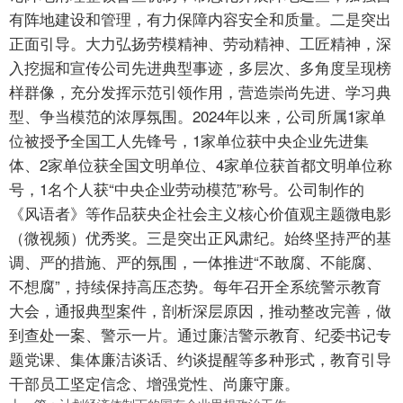
有阵地建设和管理，有力保障内容安全和质量。二是突出
正面引导。大力弘扬劳模精神、劳动精神、工匠精神，深
入挖掘和宣传公司先进典型事迹，多层次、多角度呈现榜
样群像，充分发挥示范引领作用，营造崇尚先进、学习典
型、争当模范的浓厚氛围。2024年以来，公司所属1家单
位被授予全国工人先锋号，1家单位获中央企业先进集
体、2家单位获全国文明单位、4家单位获首都文明单位称
号，1名个人获“中央企业劳动模范”称号。公司制作的
《风语者》等作品获央企社会主义核心价值观主题微电影
（微视频）优秀奖。三是突出正风肃纪。始终坚持严的基
调、严的措施、严的氛围，一体推进“不敢腐、不能腐、
不想腐”，持续保持高压态势。每年召开全系统警示教育
大会，通报典型案件，剖析深层原因，推动整改完善，做
到查处一案、警示一片。通过廉洁警示教育、纪委书记专
题党课、集体廉洁谈话、约谈提醒等多种形式，教育引导
干部员工坚定信念、增强党性、尚廉守廉。