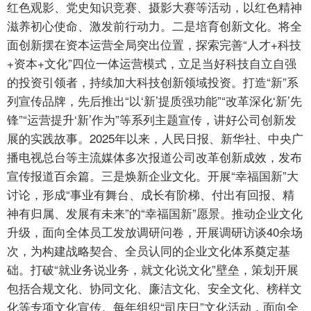
红色观影、党史知识竞赛、摄影大赛等活动，以红色精神
滋养初心使命、激发前行动力。二是培育创新文化。将全
面创新摆在资本运营全局突出位置，探索完善“人才+科技
+资本+文化”四位一体运营模式，立足当好科技自立自强
的投资引领者，持续加大科技创新领域投资。打造“新”系
列宣传品牌，先后推出“以‘新’提质强功能”“改革深化‘新’先
锋”“运营提升‘新’作为”等系列主题宣传，讲好公司创新发
展的实践故事。2025年以来，人民日报、新华社、中央广
播电视总台等主流媒体多次报道公司改革创新成效，发布
宣传报道百余篇。三是焕新企业文化。开展“幸福国新”大
讨论，形成“事业有舞台、成长有阶梯、付出有回报、精
神有归属、发展有未来”的“幸福国新”愿景。推动企业文化
升级，面向全体员工发放调研问卷，开展调研访谈40余场
次，为构建战略契合、全员认同的企业文化体系奠定基
础。打破“就业务说业务，就文化说文化”壁垒，策划开展
包括合规文化、协同文化、廉洁文化、安全文化、榜样文
化等专项文化宣传。每年组织“司庆日”文化活动，面向全