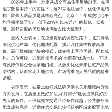
2026年上半年，北京共成交商品住宅用地21宗。在供
地宗数基本持平的前提下，这21宗地块当中，优化供地结
构、聚焦人居品质是其核心亮点。北京上半年成交宅地平
均容积率降至1.7，创下2019年以来近7年的新低，低密
度、高舒适度的优质地块供给占比大幅攀升。
业内人士表示，在控量提质的调控思路下，北京持续
细化供地布局、优化地块配置，摒弃以往集中投放高单
价、高门槛稀缺地块的模式，优先推出区位优越、配套成
熟、总价可控、适配市场需求的“小而美”优质地块，可以
有效降低房企合理拿地门槛。从源头优化未来住宅产品供
给结构，从而实现土地供给、市场需求与人居品质的精准
适配。
吴璟表示，在量上做好减法确保供求关系继续向良性
方向发展，在质量上做好加法为“好房子”建设提供良好的
先天的条件。不仅优先在交通区位条件优越，公共服务等
配套成熟完善，近期住房交易比较活跃的区域来配置土地