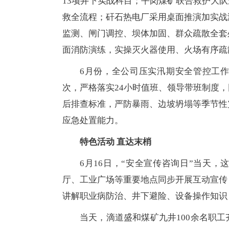
13项井下实战科目；平岗煤矿联合救护大
救全流程；矸石热电厂采用桌面推演加实战
监测、闸门调控、坝体加固、群众疏散全套
面消防演练，实操灭火器使用、火场有序疏
6月份，全公司压实汛期安全管控工
次，严格落实24小时值班、领导带班制度
后排查标准，严防暴雨、边坡坍塌等季节性
应急处置能力。
特色活动 直达末梢
6月16日，“安全宣传咨询日”当天
厅、工业广场等重要地点同步开展互动宣传
讲解职业病防治、井下避险、设备操作知识
当天，滴道盛和煤矿九井100余名职