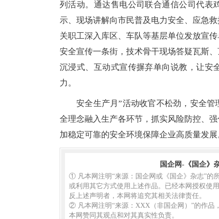
列活动。通达售电公司联合通信公司代表
示、现场讲解向市民普及电力安全、应急救
关职工深入库区、车队等基层单位发放宣传
安全宣传一条街，技术骨干现场答疑瓦斯、
沉浸式、互动式宣传摒弃单向说教，让安
力。
安全生产月”活动收官不松劲，安全管
全理念融入生产各环节，抓实风险防控、强
加稳定可靠的安全环境保障企业高质量发展
国企网-《国企》
① 凡本网注明“来源：国企网或《国企》杂志”
或利用其它方式使用上述作品。已经本网授权使用
反上述声明者，本网将追究其相关法律责任。
② 凡本网注明“来源：XXX（非国企网）”的作
本网赞同其观点和对其真实性负责。