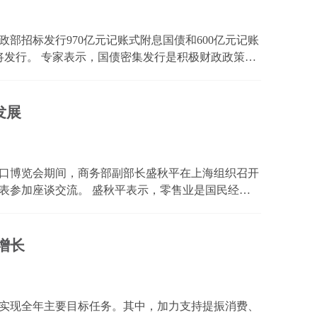
政部招标发行970亿元记账式附息国债和600亿元记账
债将发行。 专家表示，国债密集发行是积极财政政策持
料延续，应用好用足特别国债、专项债等工具，加强
航...
发展
进口博览会期间，商务部副部长盛秋平在上海组织召开
表参加座谈交流。 盛秋平表示，零售业是国民经济
带，是实现终端消费的重要载体，在引导生产、扩大
循环中...
增长
实现全年主要目标任务。其中，加力支持提振消费、