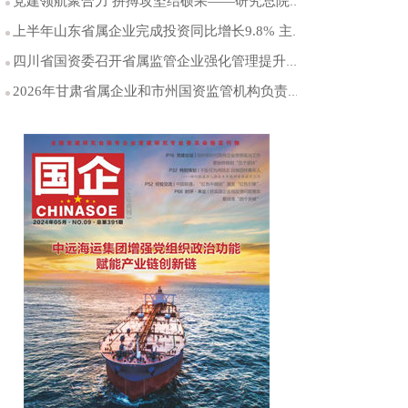
党建领航聚合力 拼搏攻坚结硕果——研究总院党委以高质量党建引领能源科研创新突破
上半年山东省属企业完成投资同比增长9.8% 主业投资占比保持在99%以上
四川省国资委召开省属监管企业强化管理提升专项行动工作推进会
2026年甘肃省属企业和市州国资监管机构负责人年中工作会议召开