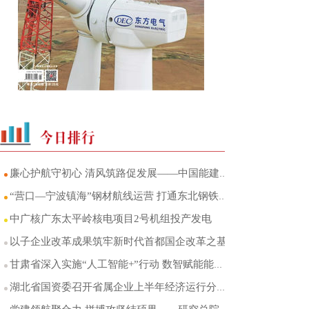
廉心护航守初心 清风筑路促发展——中国能建葛洲坝交投山东区域中心党总支廉洁品牌建设
“营口—宁波镇海”钢材航线运营 打通东北钢铁产区至华东市场海运直达通道
中广核广东太平岭核电项目2号机组投产发电
以子企业改革成果筑牢新时代首都国企改革之基
甘肃省深入实施“人工智能+”行动 数智赋能能源产业转型升级
湖北省国资委召开省属企业上半年经济运行分析会