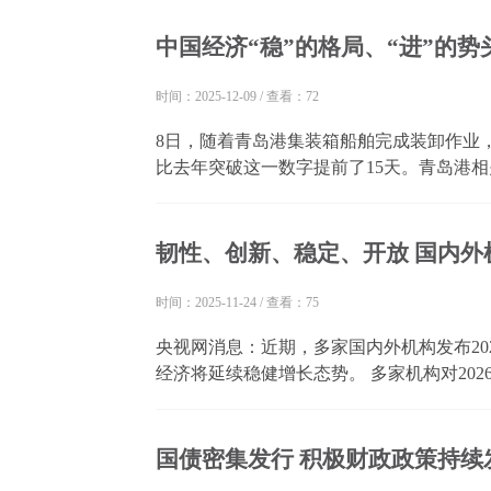
长戴诗友在发布会上介绍，今年以来，税务部
中国经济“稳”的格局、“进”的势
时间：2025-12-09
/
查看：72
8日，随着青岛港集装箱船舶完成装卸作业
比去年突破这一数字提前了15天。青岛港
智慧码头建设，并积极扩大“朋友圈”、织密
装卸效率的世界纪录。 这是中国外贸的生动注
韧性、创新、稳定、开放 国内
时间：2025-11-24
/
查看：75
央视网消息：近期，多家国内外机构发布20
经济将延续稳健增长态势。 多家机构对20
结构升级与潜力释放的多种利好叠加之下，
格格：在超大规模市场和强大产业体系的协同
国债密集发行 积极财政政策持续