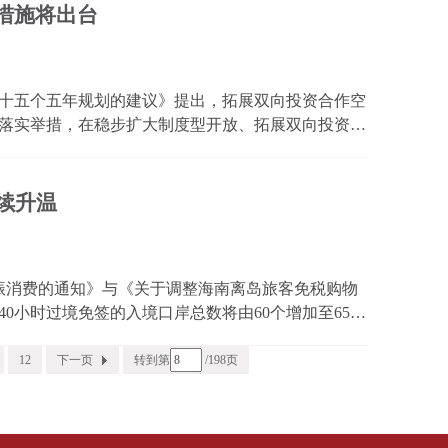
措施将出台
十五个五年规划的建议》提出，拓展双向投资合作空
落实举措，在稳步扩大制度型开放、拓展双向投资合
为，拓展双向投资合作空间包括利用外资和对外投资
之一...
续升温
提振消费的通知》与《关于调整海南离岛旅客免税购物
40小时过境免签的入境口岸总数将由60个增加至65
填报……今年以来增势良好的入境消费又迎政策支持。
投资需...
12
下一页
转到第
/198页