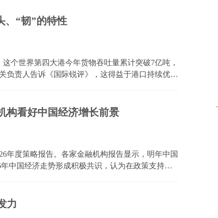
门不折...
头、“韧”的特性
，这个世界第四大港今年货物吞吐量累计突破7亿吨，
相关负责人告诉《国际锐评》，这得益于港口持续优化
航线网络。今年以来，青岛港已13次刷新自动化码头
脚...
外机构看好中国经济增长前景
26年度策略报告。各家金融机构报告显示，明年中国
26年中国经济走势形成积极共识，认为在政策支持、
经济将持续稳健上升。 光大证券首席宏观分析师 赵
作用下...
发力