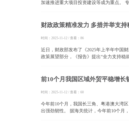
加速推进重大项目投资建设等成为重点。 
投资等关键领域，政策发力更具针对性和协
济有望保持稳中有进态势，为实现全年经济预
财政政策精准发力 多措并举支持
时间：2025-11-12
/
查看：86
近日，财政部发布了《2025年上半年中国
政策展望部分，《报告》提出“全力支持稳
场、保运营，切实帮助解决实际问题”等。
据看，《报告》显示，今年上半年出口退税1.27
前10个月我国区域外贸平稳增长
时间：2025-11-12
/
查看：60
今年前10个月，我国长三角、粤港澳大湾
出强劲韧性。 据海关统计，今年前10个月
业进出口7.83万亿元，同比增长9.7%，占
港澳大湾区内地9市进出口7.52万亿元人民币，