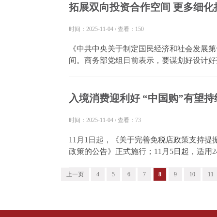
拓展双向投资合作空间 更多细化
时间：2025-11-04
/
查看：150
《中共中央关于制定国民经济和社会发展第
间。商务部党组日前表示，要谋划好设计好
作空间等方面出台更多细化措施。 专家认
两方面，是“十五五”期间对外开放的重要抓手
入境消费迎利好 “中国购”有望持
时间：2025-11-04
/
查看：73
11月1日起，《关于完善免税店政策支持
政策的公告》正式施行；11月5日起，适用2
个；11月20日起，实施外国人入境卡网上
专家认为，入境消费能够直接拉动国内消费和
上一页
4
5
6
7
8
9
10
11