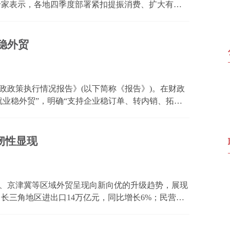
专家表示，各地四季度部署紧扣提振消费、扩大有效
同性。随着各项稳增长举措加快落地见效，四季度经
期增长...
稳外贸
财政政策执行情况报告》(以下简称《报告》)。在财政
就业稳外贸”，明确“支持企业稳订单、转内销、拓市
 记者注意到，财政对外贸的支持持续发力。从全国数
...
韧性显现
区、京津冀等区域外贸呈现向新向优的升级趋势，展现
，长三角地区进出口14万亿元，同比增长6%；民营企
进出口总值的55.9%，外贸主力军的作用持续显现。 粤
同比...