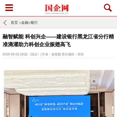
首页
>
金融
>
银行
融智赋能 科创兴企——建设银行黑龙江省分行精
准滴灌助力科创企业振翅高飞
2026-06-02
[来源:《国企》]
作者：秦薏颜
责任编辑：张尧