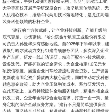
核心领域，手握152项国家授权专利，长期与哈尔滨工业
大学等高校开展产学研深度合作，攻坚航空传动系统、无
人机核心技术，推动军民两用技术落地转化，是龙江高端
装备科创领域的标杆企业。
“建行的全方位赋能，让企业科技创新、产能升级的
底气更足、步伐更稳。”哈尔滨鑫华航空工业股份有限公
司负责人孙曼华深有感触地说。自2025年下半年以来，建
设银行哈尔滨动力支行组建专项服务团队，多次深入企业
生产车间、研发一线走访调研，精准匹配企业技术研发、
设备迭代、产能扩张的资金需求，为企业核定1.2亿元专
项授信额度。涵盖企业日常经营流动资金贷款、生产设备
更新改造固定资产贷款两大核心品类，同时主动对接科创
贴息惠企政策，助力企业压降融资成本、释放研发活力。
在此基础上，支行持续延伸金融服务触角，精准对接企业
代发工资、企业年金等综合金融需求，打造一企一策、量
身定制的综合金融服务方案。“建行不只是简单提供资金
支持，更坚持长期陪伴、精准赋能，主动帮我们梳理经营