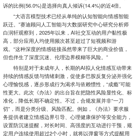
诉的比例(56.0%)是选择向真人倾诉(14.4%)的近4倍。
“大语言模型技术已经从单纯的认知智能向情感智能
跃迁。”赛迪顾问人工智能与大数据研究中心研究分析师
白润轩观察到，2025年以来，AI社交互动的用户黏性极
高，部分应用人均使用频次甚至超过了短视频和游
戏。“这种深度的情感链接虽然带来了巨大的商业价值，
但也伴生了深度沉迷、伦理边界模糊等风险。”
特别是对于未成年人，长期的AI拟人化情感互动带来
持续的情感反馈与情绪刺激，促使多巴胺反复分泌并强化
心理愉悦感，逐步形成行为渴求与依赖惯性，“成瘾”可能
性更大。此次《办法》的出台旨在把隐性风险显性化、标
准化，降低长期不确定性。不过，合规发展并非“一刀
切”，而是分类分级、风险匹配。例如，《办法》要求服
务提供者建立情感边界引导、心理健康保护等安全能力，
设置防沉迷提醒，对长时间、高强度的互动进行干预，规
定用户连续使用超过2个小时，就将以弹窗等方式提醒用