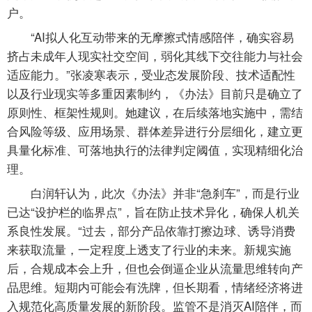
户。
“AI拟人化互动带来的无摩擦式情感陪伴，确实容易
挤占未成年人现实社交空间，弱化其线下交往能力与社会
适应能力。”张凌寒表示，受业态发展阶段、技术适配性
以及行业现实等多重因素制约，《办法》目前只是确立了
原则性、框架性规则。她建议，在后续落地实施中，需结
合风险等级、应用场景、群体差异进行分层细化，建立更
具量化标准、可落地执行的法律判定阈值，实现精细化治
理。
白润轩认为，此次《办法》并非“急刹车”，而是行业
已达“设护栏的临界点”，旨在防止技术异化，确保人机关
系良性发展。“过去，部分产品依靠打擦边球、诱导消费
来获取流量，一定程度上透支了行业的未来。新规实施
后，合规成本会上升，但也会倒逼企业从流量思维转向产
品思维。短期内可能会有洗牌，但长期看，情绪经济将进
入规范化高质量发展的新阶段。监管不是消灭AI陪伴，而