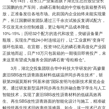
4月14日，在长江产业集团旗下湖北生态控股企业长
江国鹏的生产车间，由磷石膏制成的中空板包装箱整齐码
放，正准备发往各地市场。此前国内企业始终未能实现量
产，长江国鹏研发团队通过三千余次试验反复调试配方，
不仅攻克水分控制难题，更让每吨产品成本降低
10%-15%；历经32个配方的迭代和攻坚，突破设备量产
瓶颈，实现生产线24小时连续运行，让“工业废料”变身可
循环包装箱。在宜都，投资18亿元的磷石膏高值化产业园
正拔地而起，日产10万只包装箱的一期项目即将投产，未
来这里有望成为服务全国的磷石膏“母粒粮仓”。
3月，湖北交投集团联合华中科技大学研发的“高掺量
废旧SBS改性沥青路面材料低碳温拌同步再生技术”，斩
获第29届莫斯科“阿基米德”国际发明与创新技术展览会金
奖。通过研发新型温拌同步再生剂并融合数字孪生与人工
智能技术，实现了废旧SBS改性沥青材料的低碳高效再
生、再生SBS改性沥青路面的智能化设计与施工，精准破
解传统再生技术回收率低等难题。如今，这一技术已在京