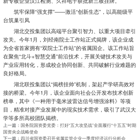
新专板企业汉江检测、久祥电子获批新三板挂牌。
筑牢保障“强支撑”——激活“创新生态”，以高能级平
台筑巢引凤
湖北交投集团以高端平台聚引智力、以重大项目牵引
攻关。今年1月，刘经南院士工作站正式揭牌，该企业成
为全省首家拥有“双院士工作站”的省属国企。该工作站旨
在聚焦“北斗+智慧交通”前沿技术，开展关键技术攻关与
产业应用转化，形成校企协同创新、共同破解行业难题的
良好格局。
湖北联投集团以“揭榜挂帅”机制，架起产学研高效对
接的桥梁。今年1月，该企业面向社会公开发布技术创新
榜单，其中《一种用于毫米波雷达信号增强涂料》等项
目，精准对接产业发展中的现实技术需求，吸引了武汉大
学等多所高校团队揭榜。
上一篇：
国务院国资委党委：打好“五大攻坚战”全面履行“十五五”时期
国资央企战略使命
下一篇：
四川省国资委召开省属监管企业一季度经济运行分析会