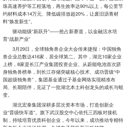
珠高速养护等工程落地，再生效率达90%以上，每公里节
约材料成本14万元、降低碳排放超20%，让废旧沥青材
料“焕发新生”。
驱动能级“新跃升”——抢占新赛道，以金融活水培
育“战新产业”
3月29日，全球独角兽企业大会传来捷报：中国独角
兽企业总数达416家，居全球第二。其中，湖北10家企业
上榜，8家是长江产业集团投资企业。从蔚能电池首次跻
身独角兽榜单，到长江存储突破核心技术、成功晋级“中
国超级独角兽”，集团基金通过子基金网络实现精准布
局、长期陪伴，见证了一批湖北本土科创龙头的成长与蜕
变。
湖北宏泰集团深耕多层次资本市场，打造创新企
业“晋级快车道”。旗下武汉股交中心依托三四板对接机
制，持续培育优质科创企业，今年以来，成功推动专精特