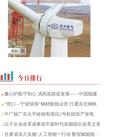
廉心护航守初心 清风筑路促发展——中国能建葛洲坝交投山东区域中心党总支廉洁品牌建设
“营口—宁波镇海”钢材航线运营 打通东北钢铁产区至华东市场海运直达通道
中广核广东太平岭核电项目2号机组投产发电
以子企业改革成果筑牢新时代首都国企改革之基
甘肃省深入实施“人工智能+”行动 数智赋能能源产业转型升级