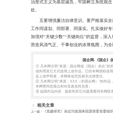
治形式主义为基层减负，牢固树立系统观念
处。
五要增强廉洁自律意识。要严格落实全
工作同谋划、同部署、同落实。扎实做好专
加强对“关键少数”“关键岗位”的监督，深
营造风清气正、干事创业的浓厚氛围，为全
国企网-《国企》
① 凡本网注明“来源：国企网或《国企》杂志”
或利用其它方式使用上述作品。已经本网授权使用
反上述声明者，本网将追究其相关法律责任。
② 凡本网注明“来源：XXX（非国企网）”的作
本网赞同其观点和对其真实性负责。
③ 如因作品内容、版权和其它问题需要同本网联系
相关文章
《党建研究》杂志刊发国务院国资委党委组织
上一篇：