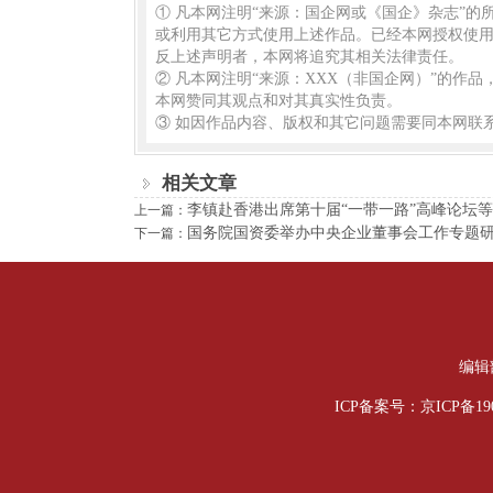
① 凡本网注明“来源：国企网或《国企》杂志”
或利用其它方式使用上述作品。已经本网授权使用
反上述声明者，本网将追究其相关法律责任。
② 凡本网注明“来源：XXX（非国企网）”的作
本网赞同其观点和对其真实性负责。
③ 如因作品内容、版权和其它问题需要同本网联系
相关文章
李镇赴香港出席第十届“一带一路”高峰论坛
上一篇：
国务院国资委举办中央企业董事会工作专题
下一篇：
编辑部
ICP备案号：京ICP备190