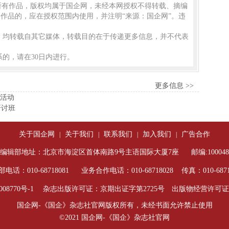
的所有作品，版权均属于国企网，未经本网授权不得转载、摘编
作品的，应在授权范围内使用，并注明“来源：国企网”。违
品，均转载自其它媒体，转载目的在于传递更多信息，并不代表
的，请在30日内进行。
更多信息 >>
等活动
研讨班
关于国企网
关于我们
联系我们
加入我们
广告合作
|
|
|
|
编辑部地址：北京市海淀区首体南路9号主语国际大厦7座
邮编:100048
电话：010-68718081
业务合作电话：010-68718028 传真：010-6871
08770号-1
杂志出版许可证：京期出证字第2725号 出版物经营许可证： 
国企网-《国企》杂志社官网版权所有，未经书面允许禁止使用
©2021 国企网-《国企》杂志社官网