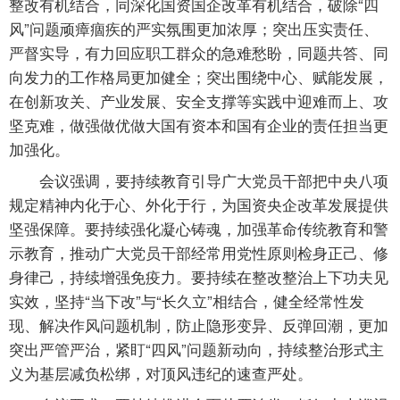
整改有机结合，同深化国资国企改革有机结合，破除“四
风”问题顽瘴痼疾的严实氛围更加浓厚；突出压实责任、
严督实导，有力回应职工群众的急难愁盼，同题共答、同
向发力的工作格局更加健全；突出围绕中心、赋能发展，
在创新攻关、产业发展、安全支撑等实践中迎难而上、攻
坚克难，做强做优做大国有资本和国有企业的责任担当更
加强化。
会议强调，要持续教育引导广大党员干部把中央八项
规定精神内化于心、外化于行，为国资央企改革发展提供
坚强保障。要持续强化凝心铸魂，加强革命传统教育和警
示教育，推动广大党员干部经常用党性原则检身正己、修
身律己，持续增强免疫力。要持续在整改整治上下功夫见
实效，坚持“当下改”与“长久立”相结合，健全经常性发
现、解决作风问题机制，防止隐形变异、反弹回潮，更加
突出严管严治，紧盯“四风”问题新动向，持续整治形式主
义为基层减负松绑，对顶风违纪的速查严处。