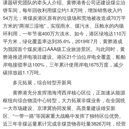
课题研究团队的牵头人介绍。黄骅港务公司还建设煤尘治
饼车间，每年回收利用煤尘约1.8万吨，增加销售收入约
54万元；将煤炭港区原有的垃圾场和荒地被改造成70万平
方米的“两湖三湿地”，实现雨水、煤污水、压舱水的内循
环利用，一年节省400万方淡水。如今，港区绿地达110万
平方米，绿化覆盖率达到35.6%，2019年7月，黄骅港成
为我国首个煤炭港口AAA级工业旅游景区。与此同时，黄
骅港推进岸电项目建设。港区21个泊位岸电全覆盖，船舶
岸电接驳率达100%，三年累计使用岸电1675万度，减少
碳排放超1.1万吨。
多元拓展，综合转型开新局
黄骅港充分发挥渤海湾西岸核心区位，正加速从能源
枢纽向综合物流中心转型，大力拓展非煤业务，在全国统
一大市场建设、京津冀协同发展、高质量建设雄安新
区、“一带一路”等国家重大战略中发挥了独特区位优势。
近三年非煤运量累计完成非煤货物吞吐量3826万吨，经营