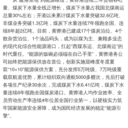
量、煤炭下水量全线正增长，煤炭下水量占我国北煤南运
总量30%左右；开港以来累计煤炭下水量突破32.6亿吨、
非煤业务突破1.3亿吨，煤炭下水量连续7年领跑全国、连
续6年超2亿吨。目前，黄骅港已建成17个煤炭泊位、4个
散杂货泊位、1个油品码头，成为以煤为主、兼顾多业态
的现代化综合性能源港口，扛起“西煤东运、北煤南运”的
时代重任。“能源的饭碗必须端在自己手里”，黄骅港务公
司始终把能源保供放在首位，创新实施迎峰度冬度夏
双“10+10”能源保供方案，充分发挥5万吨级、7万吨级重
载双航道优势，累计组织双向通航5000多艘次，先后打破
各项生产纪录30余次，完成煤炭下水6.41亿吨，煤炭下水
量连续6年领跑全国煤炭港口。黄骅港人均作业效率、全
员劳动生产率连续4年位居全国行业第一，以硬核实力筑
牢国家能源安全屏障，成为国民经济发展的稳定“能源引
擎”。