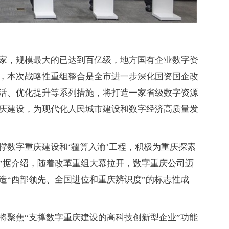
家，规模最大的已达到百亿级，地方国有企业数字资
，本次战略性重组整合是全市进一步深化国资国企改
活、优化提升等系列措施，将打造一家省级数字资源
庆建设，为现代化人民城市建设和数字经济高质量发
撑数字重庆建设和‘疆算入渝’工程，积极为重庆探索
”据介绍，随着改革重组大幕拉开，数字重庆公司迈
造“西部领先、全国进位和重庆辨识度”的标志性成
将聚焦“支撑数字重庆建设的高科技创新型企业”功能