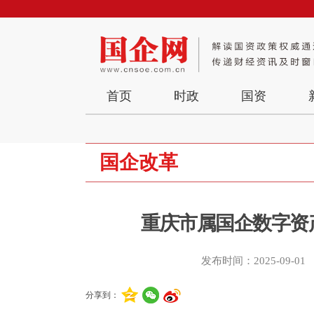
首页
时政
国资
国企改革
重庆市属国企数字资
发布时间：2025-09-01
分享到：