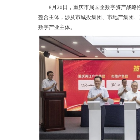
8月20日，重庆市属国企数字资产战
整合主体，涉及市城投集团、市地产集团、
数字产业主体。