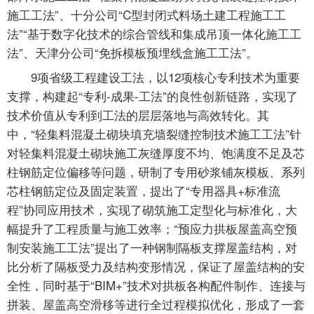
施工工法”、十分公司“C型封闭式料场土建工程施工工
法”“基于数字化技术的综合管线和集成吊顶一体化施工工
法”、天津分公司“免拆模板预埋线盒施工工法”。
9项省级工程建设工法，以12项核心专利技术为重要
支撑，构建起“专利-成果-工法”的良性创新链路，实现了
技术价值从专利到工法的层层落地与高效转化。其
中，“轻集料混凝土砌块填充墙裂缝控制技术施工工法”针
对轻集料混凝土砌块施工灰缝厚度不均、饱满度不足及芯
柱钢筋定位偏移等问题，研制了专用砂浆铺灰模板、系列
芯柱钢筋定位及固定装置，提出了“专用器具+标准流
程”协同应用技术，实现了砌筑施工定型化与标准化，大
幅提升了工程质量与施工效率；“预应力拱板屋盖高空预
制安装施工工法”提出了一种钢制隔板支撑屋盖结构，对
比分析了隔板受力及结构变形情况，保证了屋盖结构的安
全性，同时基于“BIM+”技术对拱板各构配件制作、连接与
拼装、屋盖高空滑移等进行全过程模拟优化，形成了一套