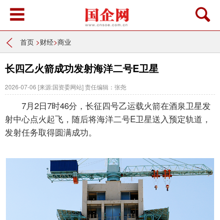
首页
>
财经
>
商业
长四乙火箭成功发射海洋二号E卫星
2026-07-06
[来源:国资委网站]
责任编辑：张尧
7月2日7时46分，长征四号乙运载火箭在酒泉卫星发
射中心点火起飞，随后将海洋二号E卫星送入预定轨道，
发射任务取得圆满成功。