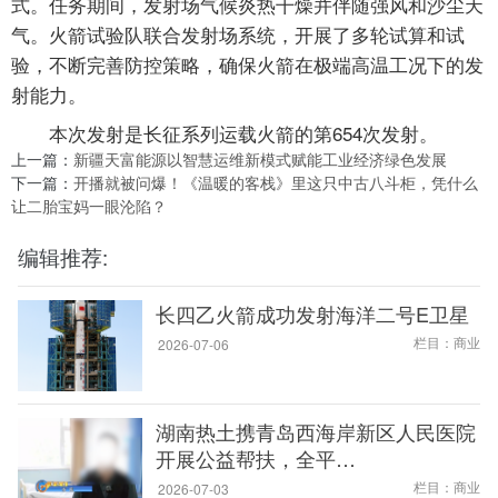
式。任务期间，发射场气候炎热干燥并伴随强风和沙尘天
气。火箭试验队联合发射场系统，开展了多轮试算和试
验，不断完善防控策略，确保火箭在极端高温工况下的发
射能力。
本次发射是长征系列运载火箭的第654次发射。
上一篇：
新疆天富能源以智慧运维新模式赋能工业经济绿色发展
下一篇：
开播就被问爆！《温暖的客栈》里这只中古八斗柜，凭什么
让二胎宝妈一眼沦陷？
编辑推荐:
长四乙火箭成功发射海洋二号E卫星
栏目：商业
2026-07-06
湖南热土携青岛西海岸新区人民医院
开展公益帮扶，全平…
栏目：商业
2026-07-03