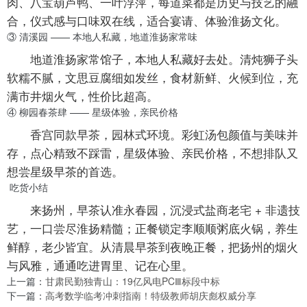
肉、八宝葫芦鸭、一叶浮萍，每道菜都是历史与技艺的融
合，仪式感与口味双在线，适合宴请、体验淮扬文化。
③ 清溪园 —— 本地人私藏，地道淮扬家常味
地道淮扬家常馆子，本地人私藏好去处。清炖狮子头
软糯不腻，文思豆腐细如发丝，食材新鲜、火候到位，充
满市井烟火气，性价比超高。
④ 柳园春茶肆 —— 星级体验，亲民价格
香宫同款早茶，园林式环境。彩虹汤包颜值与美味并
存，点心精致不踩雷，星级体验、亲民价格，不想排队又
想尝星级早茶的首选。
吃货小结
来扬州，早茶认准
永春园
，沉浸式盐商老宅 + 非遗技
艺，一口尝尽淮扬精髓；正餐锁定
李顺顺粥底火锅
，养生
鲜醇，老少皆宜。从清晨早茶到夜晚正餐，把扬州的烟火
与风雅，通通吃进胃里、记在心里。
上一篇：
甘肃民勤独青山：19亿风电PCⅢ标段中标
下一篇：
高考数学临考冲刺指南！特级教师胡庆彪权威分享