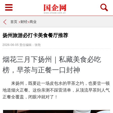
首页
>
财经
>
商业
扬州旅游必打卡美食餐厅推荐
2026-06-05
责任编辑：张尧
烟花三月下扬州｜私藏美食必吃
榜，早茶与正餐一口封神
来扬州，既要赴一场
皮包水
的早茶之约，也要尝一顿
地道烟火正餐。这份亲测不踩雷清单，从顶流早茶到人气
正餐全覆盖，闭眼冲就对了！