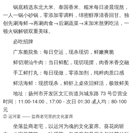
锅底精选东北大米、泰国香米、糯米每日凌晨现熬，
一人一锅小砂锅
，零添加零调料，绵密醇厚清香回甘。独
创
先涮海鲜→再涮肉食→后涮蔬菜→末加米熬粥
吃法，一
顿火锅解锁双重美味。
必吃招牌
广东脆脘鱼
：每日空运，现杀现切，鲜嫩爽脆
鲜切潮汕牛肉
：当日鲜配，现切现摆，肉香米香交融
手工鲜打丸
：每日现做，零添加剂，纯粹肉质口感
鲜活海鲜
：现捞现杀，鲜虾上桌依旧鲜活，极致鲜美
地址：扬州市开发区文汇街道兴城东路 73 号⏰营业
时间：11:00-14:00，17:00 - 次日 01:30 💰人均：80-100
元
② 运河宴 —— 盐商老宅里的文化宴席
坐落盐商老宅，以运河为魂的文化宴席。葵花岗斩