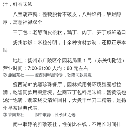
汁，鲜香味浓
八宝葫芦鸭
：整鸭脱骨不破皮，八种馅料，酥烂醇
厚，寓意福禄双全
三丁包
：老酵面皮松软，鸡丁、肉丁、笋丁咸鲜适口
扬州炒饭
：米粒分明，十余种食材炒制，还原正宗本
味
地址：扬州市广陵区个园花局里 1 号（东关街附近）
营业时间：7:00-21:00 人均：80 元左右
② 趣园茶社 —— 瘦西湖畔黑珍珠，乾隆同款意境
瘦西湖畔的黑珍珠餐厅，园林式用餐环境氛围感拉
满，乾隆同款用餐意境。盐商五丁包料足味鲜，蟹黄汤包
汤汁饱满，翡翠烧卖清鲜回甘，大煮干丝刀工精湛，是扬
州早茶经典代表。
③ 香园茶社 —— 闹中取静，性价比之选
闹中取静的雅致茶社，性价比在线，不用长时间排