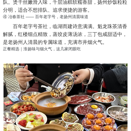
队。烫干丝嫩滑入味，千层油糕软糯香甜，扬州炒饭粒粒
分明，适合不想排队、追求便捷的游客。
④ 冶春茶社 —— 百年老字号，老扬州清晨味道
百年老字号茶社，临湖而建诗意满满。魁龙珠茶清香
解腻，红楼细点精致，蒸饺皮薄汤浓，三丁包咸甜适中，
是老扬州人清晨的专属味道，充满市井烟火气。
正餐精选｜淮扬味与烟火气，这几家闭眼吃