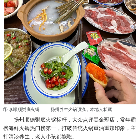
① 李顺顺粥底火锅 —— 扬州养生火锅顶流，本地人私藏
扬州
顺德粥底火锅标杆
，大众点评黑金冠店，常年霸
榜海鲜火锅热门榜第一，打破传统火锅重油重辣印象，主
打清淡养生，老人小孩都能吃。