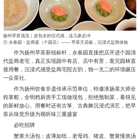
扬州早茶顶流｜皮包水的仪式感，这几家必冲
① 永春园・盐商宴（个园店）—— 早茶天花板，沉浸式盐商体验
作为
扬州早茶新锐标杆
，永春园直接把店开进个园清
代盐商老宅，真正实现
园中有店、店中有景
，逛完园林直
接用餐，沉浸式感受盐商宅院古韵，独一无二的环境碾压
一众茶社。
作为
扬州饮食非遗传承示范单位
，特邀淮扬菜大师全
程掌舵，全明档厨房手工现做现包，拒绝预制菜，看得见
的新鲜放心。用餐时还有古筝、古典舞沉浸式演艺，把早
茶从味觉升级为视听味三重盛宴
必吃招牌
蟹黄大汤包
：皮薄如纸，老母鸡、猪皮、蟹黄慢熬汤