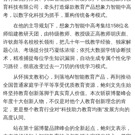
育科技有限公司，牵头打造爆款教育产品想象力智能中高
考，以数字化科技为抓手，重构传统备考模式。
在他的主导规划下，想象力智能中高考集结158位名
师组建教研天团，由特级教师、教授级正高教师胡庆彪、
许钦彪等名校校长领衔，把几十年一线教学经验、独家解
题心法、考场提分技巧凝练浓缩；依托大数据学情诊断技
术，精准捕捉每位学生知识漏洞，自动生成专属个性化学
习路径，彻底改变过去一刀切的传统学习模式。
从怀揣支教初心，到落地AI智能教育产品，再到推动
全国普通家庭学子平等享受优质教育资源，鲍剑文先生始
终坚持教育创新落脚于真实育人价值。本次斩获博鳌峰会
年度十大创新人物，不仅是对他个人教育创新理念的肯
定，更是整个教育行业对“科技助力教育均衡”发展方向的
高度认同。
站在第十届博鳌品牌峰会的全新起点，鲍剑文表示，