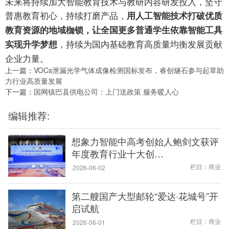
未来将持续加大智能教育技术与教研内容研发投入，坚守
普惠教育初心，持续打磨产品，
用人工智能技术打破优质
教育资源的地域枷锁，让全国更多普通学生依靠智能工具
，持续为国内基础教育高质量均衡发展贡献
实现升学梦想
企业力量。
上一篇：
VOCs泄漏光学气体成像检测国标发布，睿创燧石参与起草助
力行业高质量发展
下一篇：
国网镇巴县供电公司：上门送政策 服务暖人心
编辑推荐:
想象力智能中高考创始人鲍剑文获评
年度教育行业十大创…
栏目：商业
2026-06-02
第二艘国产大型邮轮“爱达·花城号”开
启试航
栏目：商业
2026-06-01