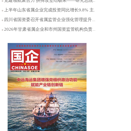
党建领航聚合力 拼搏攻坚结硕果——研究总院党委以高质量党建引领能源科研创新突破
上半年山东省属企业完成投资同比增长9.8% 主业投资占比保持在99%以上
四川省国资委召开省属监管企业强化管理提升专项行动工作推进会
2026年甘肃省属企业和市州国资监管机构负责人年中工作会议召开