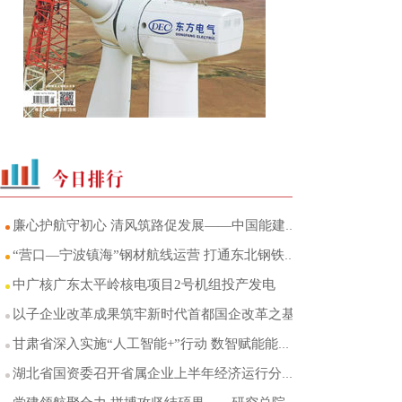
廉心护航守初心 清风筑路促发展——中国能建葛洲坝交投山东区域中心党总支廉洁品牌建设
“营口—宁波镇海”钢材航线运营 打通东北钢铁产区至华东市场海运直达通道
中广核广东太平岭核电项目2号机组投产发电
以子企业改革成果筑牢新时代首都国企改革之基
甘肃省深入实施“人工智能+”行动 数智赋能能源产业转型升级
湖北省国资委召开省属企业上半年经济运行分析会