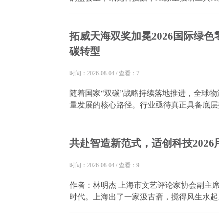
引领者奖（SAIL奖）TOP30榜单，并在大会现场获
Award，是大会最高荣誉奖项，也是全球人工
拓威天海双奖加冕2026国际绿
碳转型
时间：2026-08-04
/
查看：7
随着国家“双碳”战略持续落地推进，全球
量发展的核心路径。行业亟待真正具备底层
数智物流开创者，始终深耕数智低碳赛道，
2026第五届国际绿色零碳节暨ESG领袖峰会落
共赴智造新范式，适创科技202
时间：2026-08-04
/
查看：9
作者：林明杰 上海市文艺评论家协会副主
时代。上海出了一家汲古斋，搅得风生水起
的男主角，属于穿越乱入到艺术市场中的人