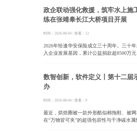
性格一直没变。有人头痛，但也颇有人喜欢，
政企联动强化救援，筑牢水上施工
练在张靖皋长江大桥项目开展
时间：2026-08-04
/
查看：12
2026年恰逢华安保险成立三十周年。三十
入企业发展基因，累计公益捐款超8500万
救灾等多元公益实践回馈社会。 在教育公
覆盖帮扶链条。今年6月底，公司一行走进广西
数智创新，软件定义丨第十二届
办
时间：2026-08-04
/
查看：9
最近，烘焙圈被一款外形酷似棉拖鞋、被网
在“万物皆可夹”的超强包容性与干净碳水
作为美食观察者，我们注意到，在全民控糖
烘焙需求持续走高。而家悦烘焙顺势推出的低糖