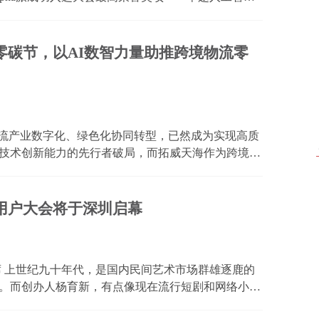
奖展区亮相。 SAIL奖全称Super AI Leader
智能领域极...
色零碳节，以AI数智力量助推跨境物流零
物流产业数字化、绿色化协同转型，已然成为实现高质
技术创新能力的先行者破局，而拓威天海作为跨境AI
为跨境产业链探索可持续发展全新模式。7月29日，
地上...
6用户大会将于深圳启幕
席 上世纪九十年代，是国内民间艺术市场群雄逐鹿的
。而创办人杨育新，有点像现在流行短剧和网络小说
物。 据说他少时调皮捣蛋，但为人有侠义气。这个