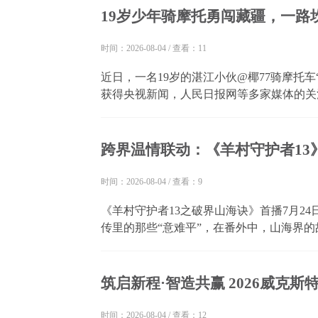
19岁少年骑摩托勇闯藏疆，一路
时间：2026-08-04
/
查看：11
近日，一名19岁的湛江小伙@椰77骑摩托车
获得央视新闻，人民日报网等多家媒体的关注
椰77凭着一腔热爱和对自由的向往，单人骑行
冰雹突袭、暴雨封路、山体落石等多重极端路况
跨界温情联动：《羊村守护者13
时间：2026-08-04
/
查看：9
《羊村守护者13之破界山海诀》首播7月2
传里的那些“意难平”，在番外中，山海界
13》的温情延伸，这部仅三集的番外篇彻
有趣、圆满的基调，为观众奉上了一场治愈感拉
筑启新程·智造共赢 2026威克
时间：2026-08-04
/
查看：12