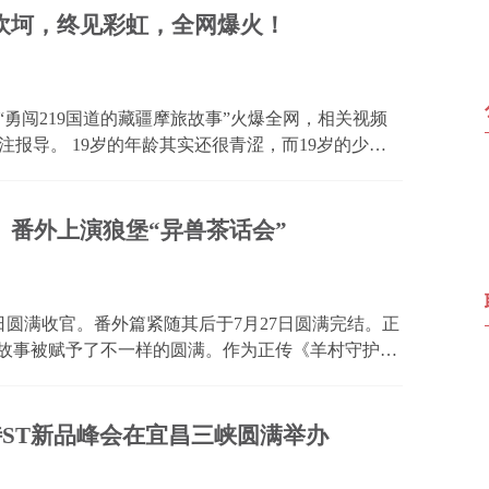
坎坷，终见彩虹，全网爆火！
“勇闯219国道的藏疆摩旅故事”火爆全网，相关视频
报导。 19岁的年龄其实还很青涩，而19岁的少年@
天鹰TX250，勇闯“地狱路线”219国道，沿途遭遇
，...
》番外上演狼堡“异兽茶话会”
4日圆满收官。番外篇紧随其后于7月27日圆满完结。正
的故事被赋予了不一样的圆满。作为正传《羊村守护者
底放下了山海界的剑拔弩张与重重险境，转而用轻松、
...
斯特ST新品峰会在宜昌三峡圆满举办