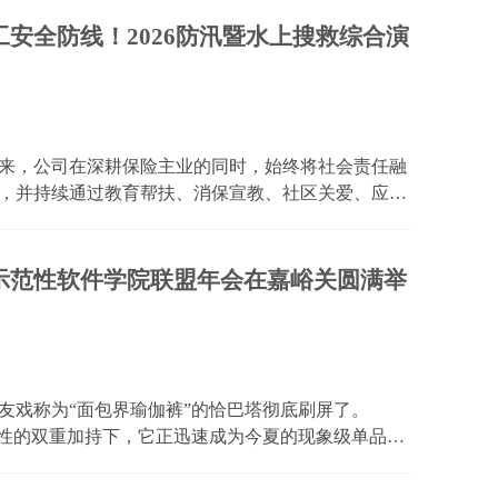
因此这...
安全防线！2026防汛暨水上搜救综合演
年来，公司在深耕保险主业的同时，始终将社会责任融
元，并持续通过教育帮扶、消保宣教、社区关爱、应急
益领域，华安保险已形成从基础教育到高等教育的全
河池...
示范性软件学院联盟年会在嘉峪关圆满举
友戏称为“面包界瑜伽裤”的恰巴塔彻底刷屏了。
属性的双重加持下，它正迅速成为今夏的现象级单品。
、理性消费的大背景下，主打低糖、轻负担的主食类
恰...